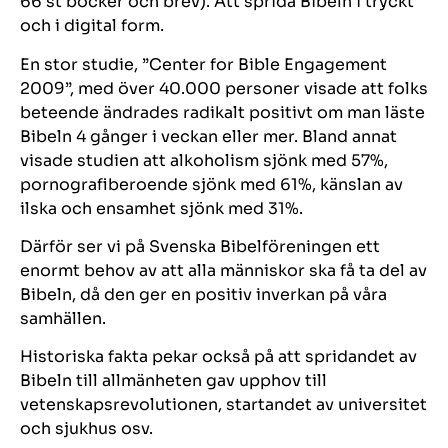
66 st böcker och brev). Att sprida Bibeln i tryckt
och i digital form.
En stor studie, ”Center for Bible Engagement
2009”, med över 40.000 personer visade att folks
beteende ändrades radikalt positivt om man läste
Bibeln 4 gånger i veckan eller mer.
Bland annat
visade studien att alkoholism sjönk med 57%,
pornografiberoende sjönk med 61%, känslan av
ilska och ensamhet sjönk med 31%.
Därför ser vi på Svenska Bibelföreningen ett
enormt behov av att alla människor ska få ta del av
Bibeln, då den ger en positiv inverkan på våra
samhällen.
Historiska fakta pekar också på att spridandet av
Bibeln till allmänheten gav upphov till
vetenskapsrevolutionen, startandet av universitet
och sjukhus osv.